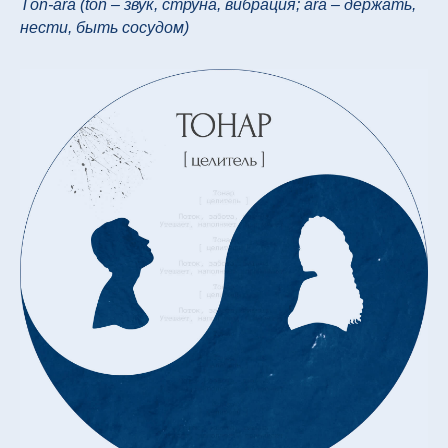
Tōn-āra (tōn – звук, струна, вибрация; āra – держать,
нести, быть сосудом)