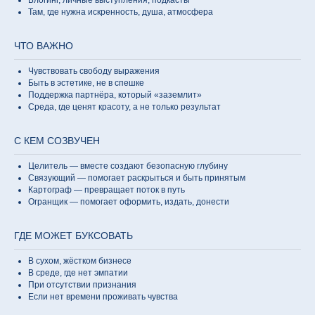
Блогинг, личные выступления, подкасты
Там, где нужна искренность, душа, атмосфера
ЧТО ВАЖНО
Чувствовать свободу выражения
Быть в эстетике, не в спешке
Поддержка партнёра, который «заземлит»
Среда, где ценят красоту, а не только результат
С КЕМ СОЗВУЧЕН
Целитель — вместе создают безопасную глубину
Связующий — помогает раскрыться и быть принятым
Картограф — превращает поток в путь
Огранщик — помогает оформить, издать, донести
ГДЕ МОЖЕТ БУКСОВАТЬ
В сухом, жёстком бизнесе
В среде, где нет эмпатии
При отсутствии признания
Если нет времени проживать чувства