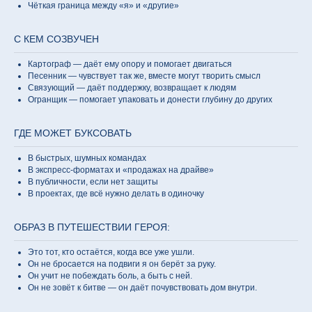
Чёткая граница между «я» и «другие»
С КЕМ СОЗВУЧЕН
Картограф — даёт ему опору и помогает двигаться
Песенник — чувствует так же, вместе могут творить смысл
Связующий — даёт поддержку, возвращает к людям
Огранщик — помогает упаковать и донести глубину до других
ГДЕ МОЖЕТ БУКСОВАТЬ
В быстрых, шумных командах
В экспресс-форматах и «продажах на драйве»
В публичности, если нет защиты
В проектах, где всё нужно делать в одиночку
ОБРАЗ В ПУТЕШЕСТВИИ ГЕРОЯ:
Это тот, кто остаётся, когда все уже ушли.
Он не бросается на подвиги я он берёт за руку.
Он учит не побеждать боль, а быть с ней.
Он не зовёт к битве — он даёт почувствовать дом внутри.